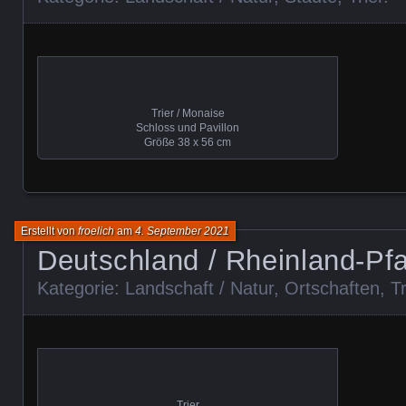
Trier / Monaise
Schloss und Pavillon
Größe 38 x 56 cm
Erstellt von
froelich
am
4. September 2021
Deutschland / Rheinland-Pfa
Kategorie:
Landschaft / Natur
,
Ortschaften
,
Tr
Trier