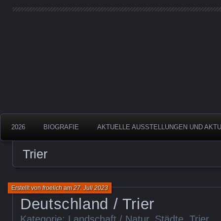
Aquarelle
Froelich
2026
BIOGRAFIE
AKTUELLE AUSSTELLUNGEN UND AKT
Trier
Erstellt von
froelich
am
27. Juli 2023
Deutschland / Trier
Kategorie:
Landschaft / Natur
,
Städte
,
Trier
.