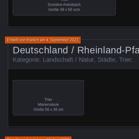
Domäne Avelsbach
Größe 38 x 56 xcm
Erstellt von
froelich
am
4. September 2021
Deutschland / Rheinland-Pfa
Kategorie:
Landschaft / Natur
,
Städte
,
Trier
.
Trier
Mariensäule
Größe 56 x 38 cm