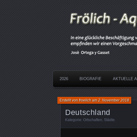
Aquarelle
Froelich
2026
BIOGRAFIE
AKTUELLE 
Erstellt von
froelich
am
2. November 2018
Deutschland
Kategorie:
Ortschaften
,
Städte
.