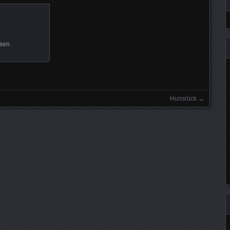
sen
Hunsrück
→