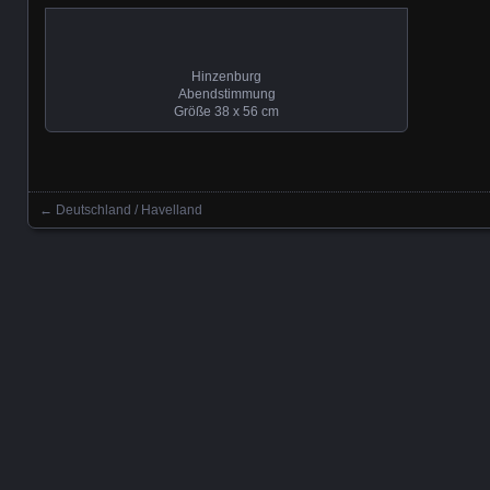
Hinzenburg
Abendstimmung
Größe 38 x 56 cm
←
Deutschland / Havelland
Beitrag Navigation