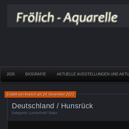
Aquarelle
Froelich
2026
BIOGRAFIE
AKTUELLE AUSSTELLUNGEN UND AKT
Erstellt von
froelich
am
24. November 2023
Deutschland / Hunsrück
Kategorie:
Landschaft / Natur
.