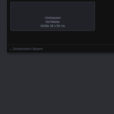
Unshausen
Hof Wieke
Größe 38 x 56 cm
←
Deutschland / Bayern
Beitrag Navigation