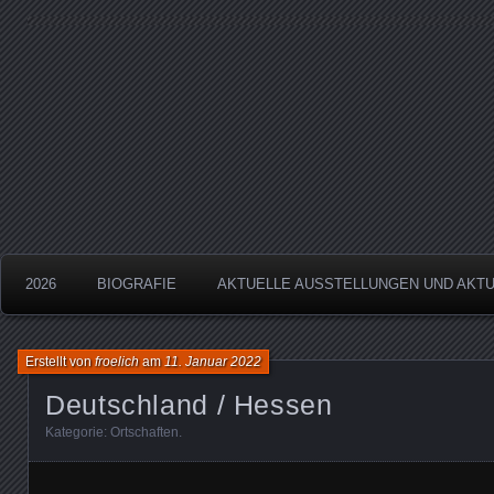
Aquarelle
Froelich
2026
BIOGRAFIE
AKTUELLE AUSSTELLUNGEN UND AKT
Erstellt von
froelich
am
11. Januar 2022
Deutschland / Hessen
Kategorie:
Ortschaften
.