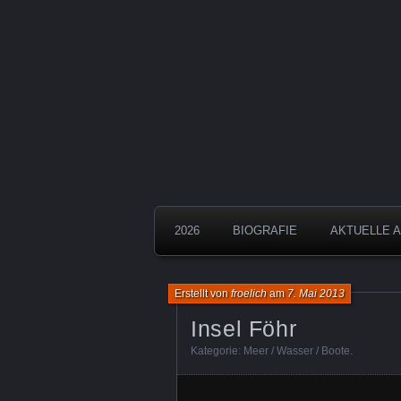
Aquarelle
Froelich
2026
BIOGRAFIE
AKTUELLE 
Erstellt von
froelich
am
7. Mai 2013
Insel Föhr
Kategorie:
Meer / Wasser / Boote
.