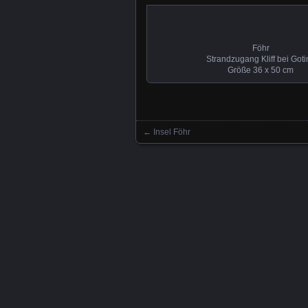
Föhr
Strandzugang Kliff bei Goti
Größe 36 x 50 cm
←
Insel Föhr
Beitrag Navigation