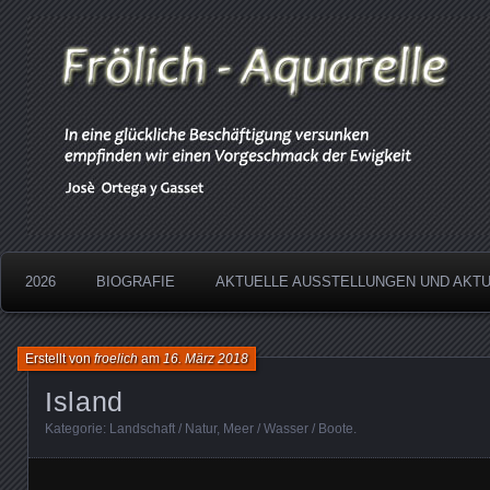
Aquarelle
Froelich
2026
BIOGRAFIE
AKTUELLE AUSSTELLUNGEN UND AKT
Erstellt von
froelich
am
16. März 2018
Island
Kategorie:
Landschaft / Natur
,
Meer / Wasser / Boote
.