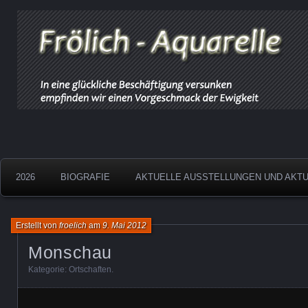
Aquarelle
Froelich
2026
BIOGRAFIE
AKTUELLE AUSSTELLUNGEN UND AKT
Erstellt von
froelich
am
9. Mai 2012
Monschau
Kategorie:
Ortschaften
.