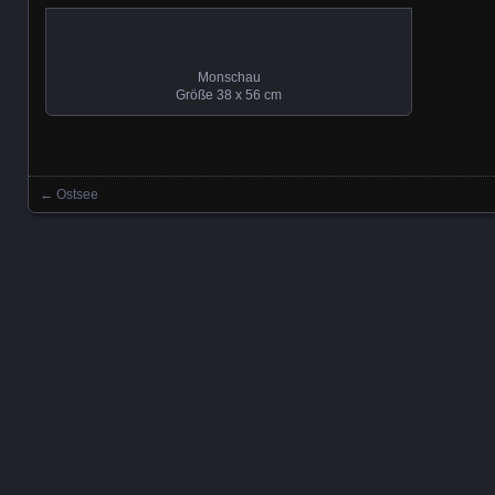
Monschau
Größe 38 x 56 cm
←
Ostsee
Beitrag Navigation