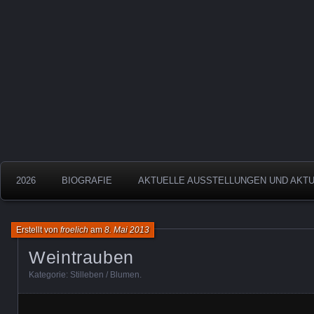
Aquarelle
Froelich
2026
BIOGRAFIE
AKTUELLE AUSSTELLUNGEN UND AKT
Erstellt von
froelich
am
8. Mai 2013
Weintrauben
Kategorie:
Stilleben / Blumen
.