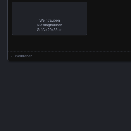
Weintrauben
Rieslingtrauben
Größe 29x38cm
←
Weinreben
Beitrag Navigation